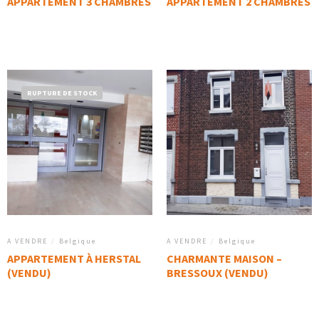
APPARTEMENT 3 CHAMBRES
APPARTEMENT 2 CHAMBRES
RUPTURE DE STOCK
A VENDRE
/
Belgique
A VENDRE
/
Belgique
APPARTEMENT À HERSTAL
CHARMANTE MAISON –
(VENDU)
BRESSOUX (VENDU)