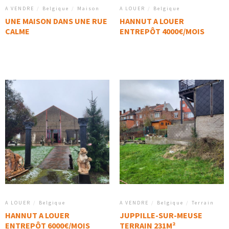
A VENDRE
/
Belgique
/
Maison
A LOUER
/
Belgique
UNE MAISON DANS UNE RUE
HANNUT A LOUER
CALME
ENTREPÔT 4000€/MOIS
A LOUER
/
Belgique
A VENDRE
/
Belgique
/
Terrain
HANNUT A LOUER
JUPPILLE-SUR-MEUSE
ENTREPÔT 6000€/MOIS
TERRAIN 231M²